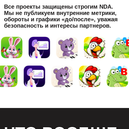
ЧТО ВООБЩЕ
МЫ ДЕЛАЕМ?
Успех приложения — не случайность.
Это точная, системная работа.
И мы знаем как её делать.
шаг
ASO
Подбираем ключи, пишем тексты, оформляем
скриншоты и иконки. Запускаем A/B-тесты, отсекаем
лишнее, усиливаем сильное
Всё с акцентом на конверсию и привлекательность
Результат:
рост органики за
счет увеличения
инсталлов и
показов
КЕЙСЫ ПО
ASO