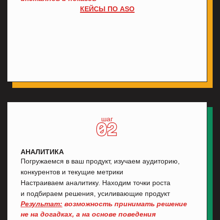
МОНЕТИЗАЦИЯ
Считаем каждую копейку — от ARPU до LTV
Выстраиваем стратегию монетизации: подписки,
покупки, реклама. Тестируем гипотезы, отсекаем
неработающее, усиливаем прибыльное.
Масштабируем, когда модель готова
Результат:
драйвер роста за
счет
максимальной финансовой эффективности
КЕЙСЫ ПО
МОНЕТИЗАЦИИ
шаг
ПЛАТНЫЙ ТРАФИК
Запускаем платный трафик: быстро, осознанно,
на результат. Следим за метриками, оптимизируем
воронку, снижаем CPA
Не сливаем бюджет — инвестируем в рост
Результат:
предсказуемый поток платных
пользователей по
минимальной стоимости
КЕЙСЫ ПО
ПЛАТНОМУ ТРАФИКУ