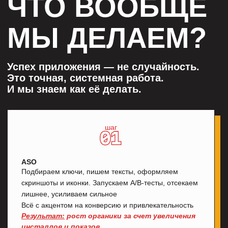
шаг
АНАЛИТИКА
Погружаемся в ваш продукт, изучаем аудиторию,
конкурентов и текущие метрики
Настраиваем аналитику. Находим точки роста
и подбираем решения, усиливающие продукт
Результат:
возможность принимать решение
не
на
догадках, а
на
основе поведения
пользователей
КЕЙСЫ ПО
АНАЛИТИКЕ
шаг