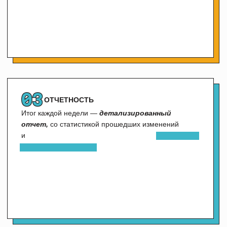
АЛИНА
МАКСИМ
ЕСЬКОВА
САМОРОКОВСКИЙ
UX/UI Designer
iOS Developer
ОСТАВИТЬ
ЗАЯВКУ НА
БЕСПЛАТНЫЙ
АУДИТ
Иногда полезно посмотреть
на свое приложение другими
глазами
Ссылка на приложение