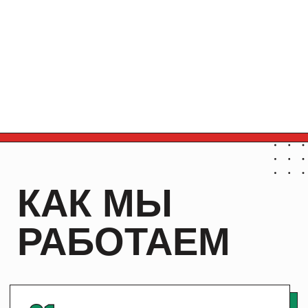
ОЛЕГ
РУЗАНА
САМСОНОВ
САМСОНОВА
CEO
Product Manager
НАДЕЖДА
АННА
БАГОМЕДОВА
КАСЫМОВА
Head Of Sales
Product Manager
НАША
ЛУЧШИЕ
КОМАНДА