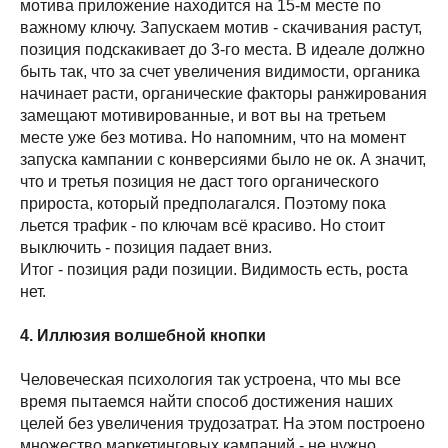
мотива приложение находится на 15-м месте по
важному ключу. Запускаем мотив - скачивания растут,
позиция подскакивает до 3-го места. В идеале должно
быть так, что за счет увеличения видимости, органика
начинает расти, органические факторы ранжирования
замещают мотивированные, и вот вы на третьем
месте уже без мотива. Но напомним, что на момент
запуска кампании с конверсиями было не ок. А значит,
что и третья позиция не даст того органического
прироста, который предполагался. Поэтому пока
льется трафик - по ключам всё красиво. Но стоит
выключить - позиция падает вниз.
Итог - позиция ради позиции. Видимость есть, роста
нет.
4. Иллюзия волшебной кнопки
Человеческая психология так устроена, что мы все
время пытаемся найти способ достижения наших
целей без увеличения трудозатрат. На этом построено
множество маркетинговых кампаний - не нужно